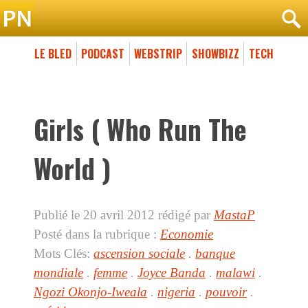
LE BLED
PODCAST
WEBSTRIP
SHOWBIZZ
TECH
Girls ( Who Run The
World )
Publié le 20 avril 2012
rédigé par
MastaP
Posté dans la rubrique :
Economie
Mots Clés:
ascension sociale
.
banque
mondiale
.
femme
.
Joyce Banda
.
malawi
.
Ngozi Okonjo-Iweala
.
nigeria
.
pouvoir
.