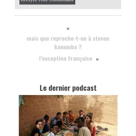
«
mais que reproche-t-on à steven
kanumba ?
l’exception française
»
Le dernier podcast